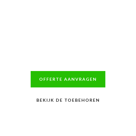
EXCLUSIEVE
BIJGEBOUWEN VAN
EIKEN
Het gebruik van Frans eikenhout vormt de basis
voor onze exclusieve eikenhouten bijgebouwen.
OFFERTE AANVRAGEN
BEKIJK DE TOEBEHOREN
TEL. 06 212 246 68